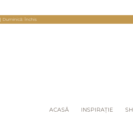
| Duminică: Închis
ACASĂ
INSPIRAȚIE
S