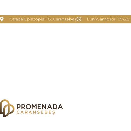
Strada Episcopiei 18, Caransebeș
Luni-Sâmbătă: 09-20 