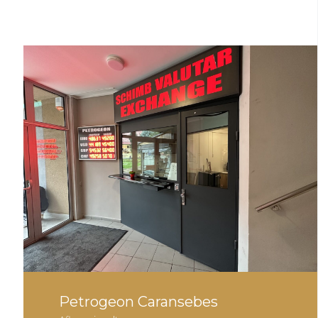
Petrogeon Caransebes