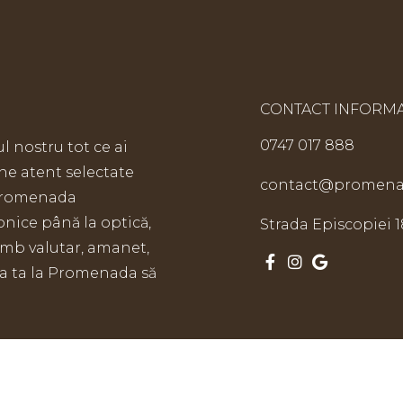
CONTACT INFORM
0747 017 888
 nostru tot ce ai
ne atent selectate
contact@promenad
Promenada
onice până la optică,
Strada Episcopiei 
imb valutar, amanet,
ta ta la Promenada să