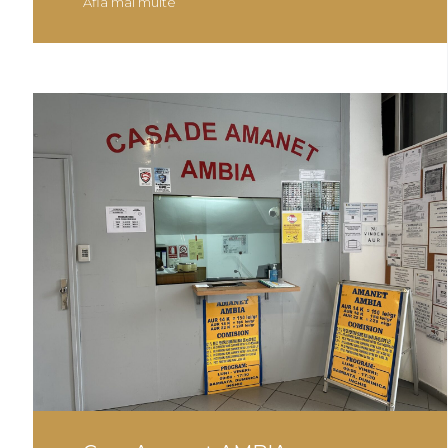
Afla mai multe