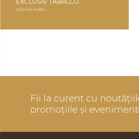
EXCLUSIV TABACCO
Afla mai multe
Fii la curent cu noutățiil
promoțiile și eveniment